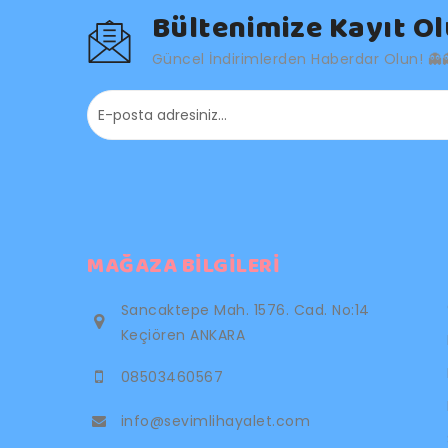
Bültenimize Kayıt O
Güncel İndirimlerden Haberdar Olun! 👻
MAĞAZA BILGILERI
Sancaktepe Mah. 1576. Cad. No:14
Keçiören ANKARA
08503460567
info@sevimlihayalet.com