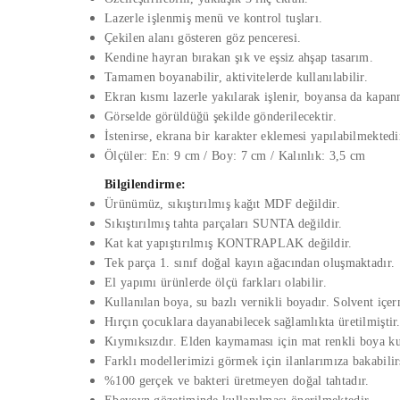
Lazerle işlenmiş menü ve kontrol tuşları.
Çekilen alanı gösteren göz penceresi.
Kendine hayran bırakan şık ve eşsiz ahşap tasarım.
Tamamen boyanabilir, aktivitelerde kullanılabilir.
Ekran kısmı lazerle yakılarak işlenir, boyansa da kapa
Görselde görüldüğü şekilde gönderilecektir.
İstenirse, ekrana bir karakter eklemesi yapılabilmektedi
Ölçüler: En: 9 cm / Boy: 7 cm / Kalınlık: 3,5 cm
Bilgilendirme:
Ürünümüz, sıkıştırılmış kağıt MDF değildir.
Sıkıştırılmış tahta parçaları SUNTA değildir.
Kat kat yapıştırılmış KONTRAPLAK değildir.
Tek parça 1. sınıf doğal kayın ağacından oluşmaktadır.
El yapımı ürünlerde ölçü farkları olabilir.
Kullanılan boya, su bazlı vernikli boyadır. Solvent içe
Hırçın çocuklara dayanabilecek sağlamlıkta üretilmiştir
Kıymıksızdır. Elden kaymaması için mat renkli boya kul
Farklı modellerimizi görmek için ilanlarımıza bakabilir
%100 gerçek ve bakteri üretmeyen doğal tahtadır.