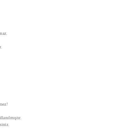
nmaz.
r.
rmez!
.
lanılmıştır.
siniz.