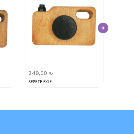
599,0
SEPETE E
249,00 ₺
SEPETE EKLE