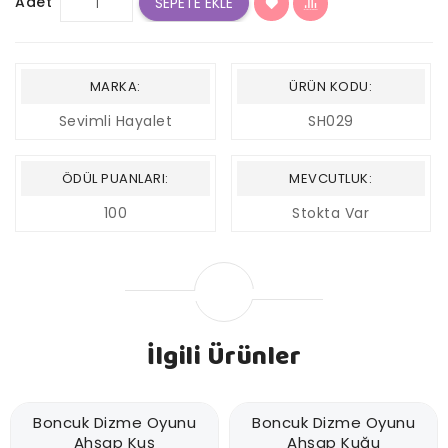
Adet
SEPETE EKLE
MARKA:
ÜRÜN KODU:
Sevimli Hayalet
SH029
ÖDÜL PUANLARI:
MEVCUTLUK:
100
Stokta Var
İlgili Ürünler
Boncuk Dizme Oyunu
Boncuk Dizme Oyunu
Ahşap Kuş
Ahşap Kuğu