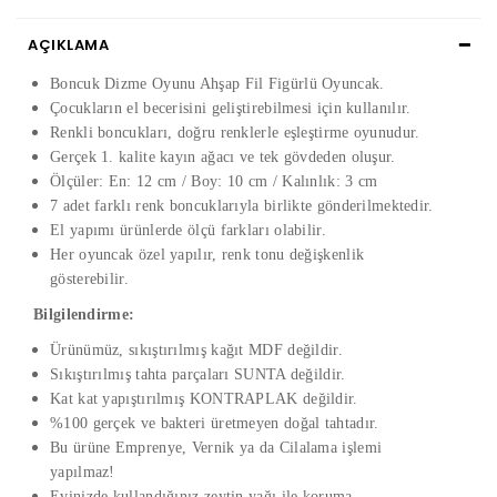
AÇIKLAMA
Boncuk Dizme Oyunu Ahşap Fil Figürlü Oyuncak.
Çocukların el becerisini geliştirebilmesi için kullanılır.
Renkli boncukları, doğru renklerle eşleştirme oyunudur.
Gerçek 1. kalite kayın ağacı ve tek gövdeden oluşur.
Ölçüler: En: 12 cm / Boy: 10 cm / Kalınlık: 3 cm
7 adet farklı renk boncuklarıyla birlikte gönderilmektedir.
El yapımı ürünlerde ölçü farkları olabilir.
Her oyuncak özel yapılır, renk tonu değişkenlik
gösterebilir.
Bilgilendirme:
Ürünümüz, sıkıştırılmış kağıt MDF değildir.
Sıkıştırılmış tahta parçaları SUNTA değildir.
Kat kat yapıştırılmış KONTRAPLAK değildir.
%100 gerçek ve bakteri üretmeyen doğal tahtadır.
Bu ürüne Emprenye, Vernik ya da Cilalama işlemi
yapılmaz!
Evinizde kullandığınız zeytin yağı ile koruma